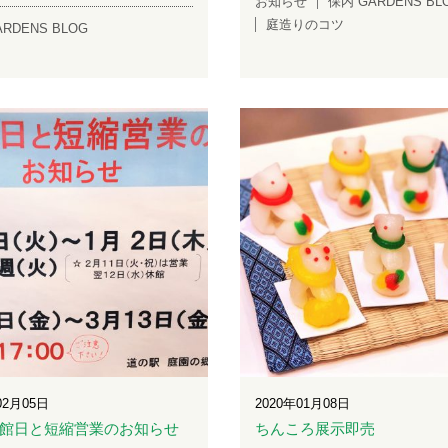
お知らせ
保内 GARDENS BL
庭造りのコツ
RDENS BLOG
02月05日
2020年01月08日
館日と短縮営業のお知らせ
ちんころ展示即売