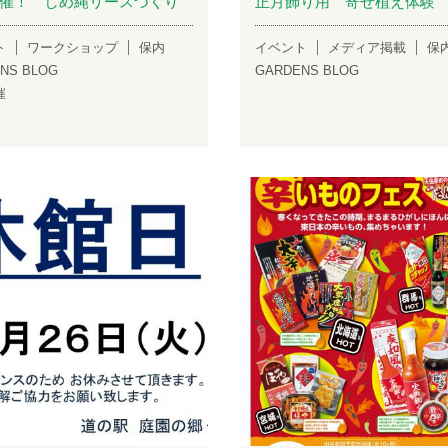
催！ しめ縄リースづくり
正月飾り用 寄せ植え体験
ト
ワークショップ
保内
イベント
メディア掲載
保
NS BLOG
GARDENS BLOG
催