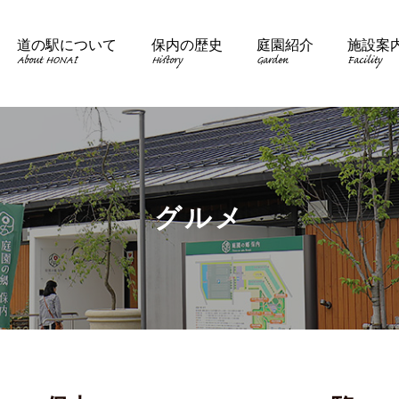
道の駅について
保内の歴史
庭園紹介
施設案
About HONAI
History
Garden
Facility
グルメ