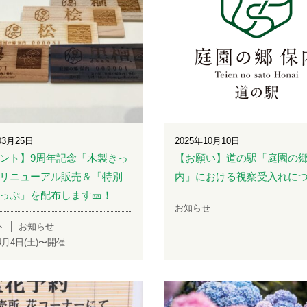
03月25日
2025年10月10日
ント】9周年記念「木製きっ
【お願い】道の駅「庭園の郷
リニューアル販売＆「特別
内」における視察受入れに
っぷ」を配布します🎫！
お知らせ
ト
お知らせ
年4月4日(土)〜開催