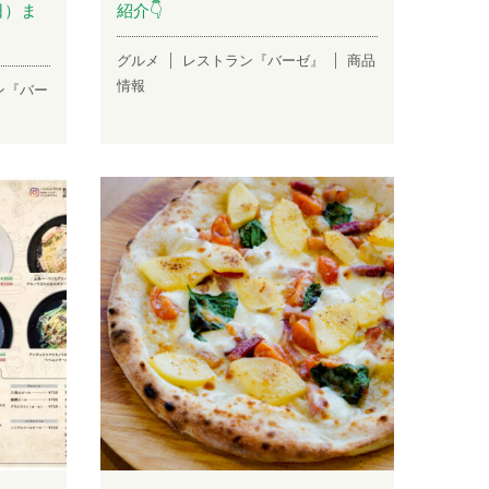
日）ま
紹介👇
グルメ
レストラン『バーゼ』
商品
情報
ン『バー