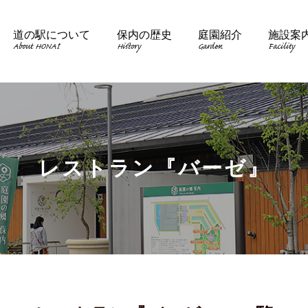
道の駅について
保内の歴史
庭園紹介
施設案
About HONAI
History
Garden
Facility
レストラン『バーゼ』