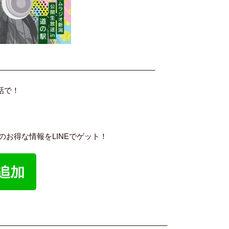
______________________________________
話で！
内のお得な情報をLINEでゲット！
_________________________________________