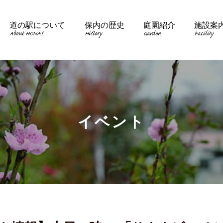
道の駅について
保内の歴史
庭園紹介
施設案
About HONAI
History
Garden
Facility
イベント