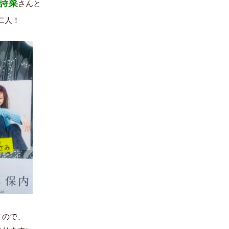
詩菜
さんと
二人！
すので、