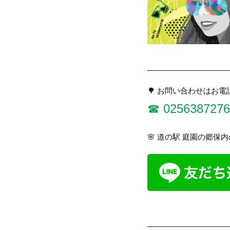
____________________
🌳 お問い合わせはお電
☎︎
0256387276
🌸 道の駅 庭園の郷保
____________________