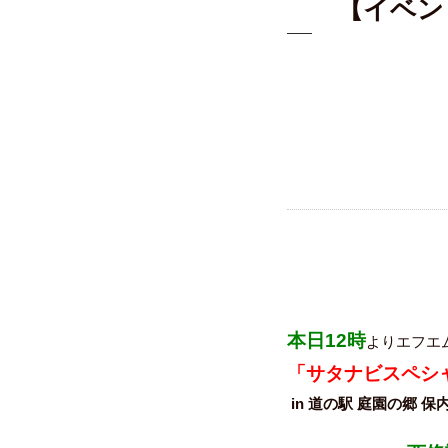
【イベン
本日
12
時
より
エフエ
「サタナビスペシ
in
道の駅
庭園の郷
保