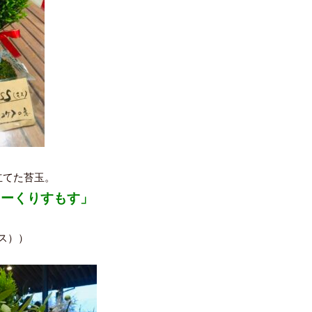
立てた苔玉。
りーくりすもす」
モス））