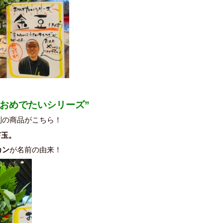
”おめでたいシリーズ”
判の商品がこちら！
苔玉。
カン
が名前の由来！