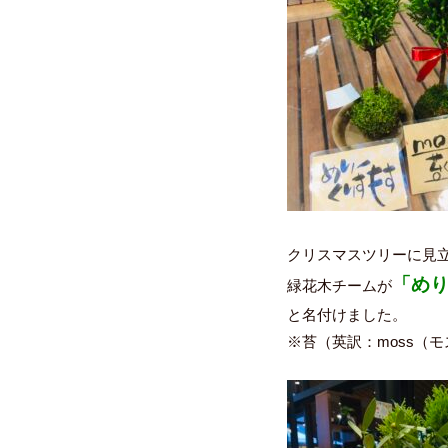
クリスマスツリーに見
「め
緑花木チームが
と名付けました。
※苔（英訳：moss（