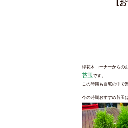
【お
緑花木コーナーからの
苔玉
です。
この時期も自宅の中で
今の時期おすすめ苔玉は