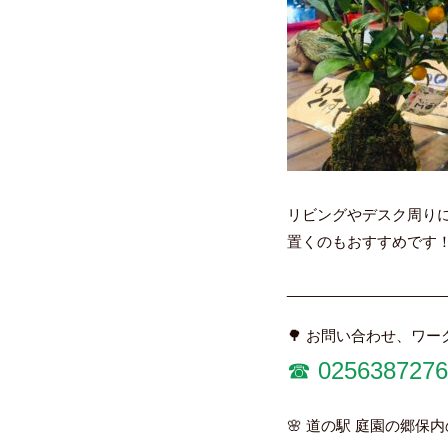
リビングやデスク周り
置くのもおすすめです
____________________
🌳 お問い合わせ、ワ
☎︎ 0256387276
🌸 道の駅 庭園の郷保