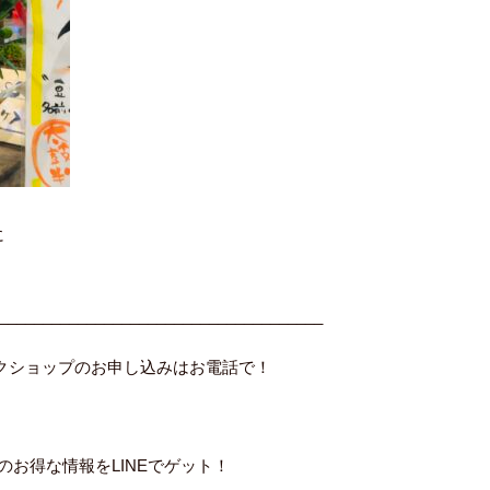
に
！
_____________________________________
ークショップのお申し込みはお電話で！
内のお得な情報をLINEでゲット！