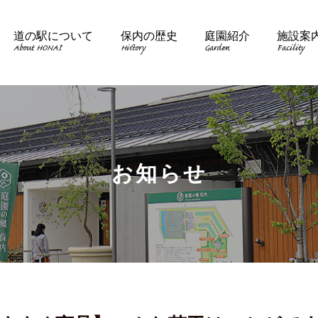
道の駅について
保内の歴史
庭園紹介
施設案
About HONAI
History
Garden
Facility
お知らせ