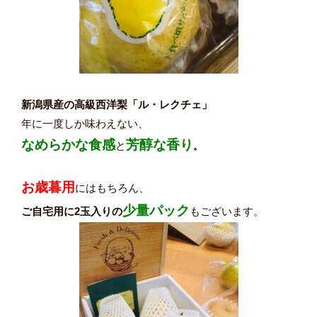
新潟県産の高級西洋梨「ル・レクチェ」
年に一度しか味わえない、
なめらかな食感
芳醇な香り
と
。
お歳暮用
にはもちろん、
少量パック
ご自宅用に2玉入りの
もございます。