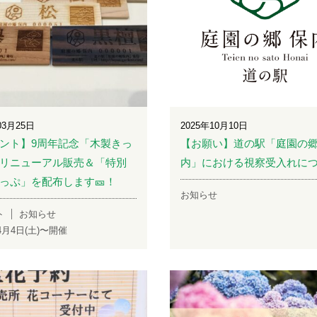
03月25日
2025年10月10日
ント】9周年記念「木製きっ
【お願い】道の駅「庭園の郷
リニューアル販売＆「特別
内」における視察受入れに
っぷ」を配布します🎫！
お知らせ
ト
お知らせ
年4月4日(土)〜開催