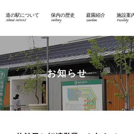
道の駅について
保内の歴史
庭園紹介
施設案
About HONAI
History
Garden
Facility
お知らせ