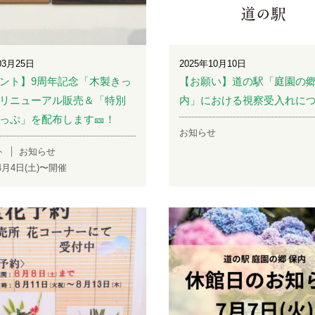
03月25日
2025年10月10日
ント】9周年記念「木製きっ
【お願い】道の駅「庭園の郷
リニューアル販売＆「特別
内」における視察受入れに
っぷ」を配布します🎫！
お知らせ
ト
お知らせ
年4月4日(土)〜開催