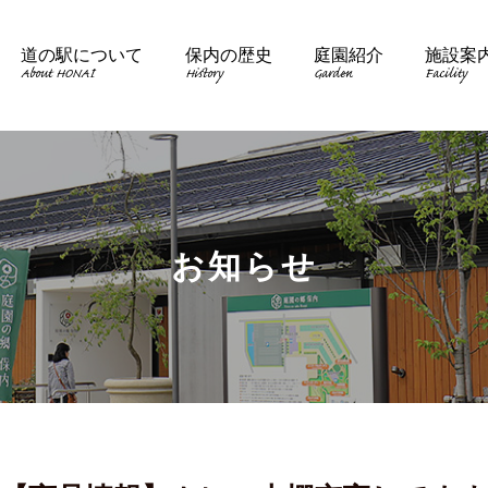
道の駅について
保内の歴史
庭園紹介
施設案
About HONAI
History
Garden
Facility
お知らせ