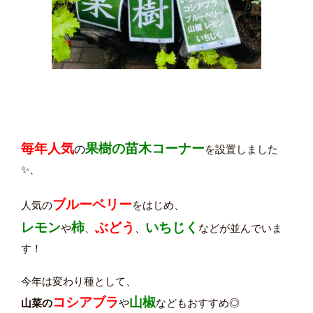
毎年
人気
果樹の苗木コーナー
の
を設置しました
✨、
ブルーベリー
人気の
をはじめ、
レモン
柿
ぶどう
いちじく
や
、
、
などが並んでいま
す！
今年は変わり種として、
コシアブラ
山椒
山菜の
や
などもおすすめ◎