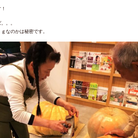
。
す！
ば。。。
ｋｇなのかは秘密です。