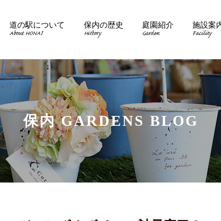
道の駅について
保内の歴史
庭園紹介
施設案
About HONAI
History
Garden
Facility
保内 GARDENS BLOG