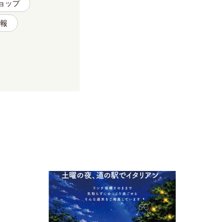
ョップ
報