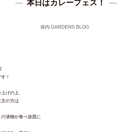
本日はカレーフェス！
保内 GARDENS BLOG
2
です！
い上げの上、
注文の方は
！
りの漬物が食べ放題に