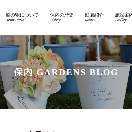
道の駅について
保内の歴史
庭園紹介
施設案
About HONAI
History
Garden
Facility
保内 GARDENS BLOG