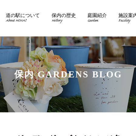
道の駅について
保内の歴史
庭園紹介
施設案
About HONAI
History
Garden
Facility
保内 GARDENS BLOG