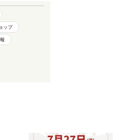
ョップ
報