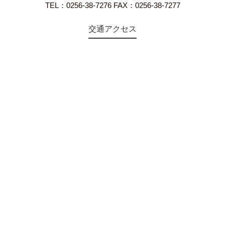
TEL：0256-38-7276 FAX：0256-38-7277
交通アクセス
©2018 Teien-no-sato HONAI. All Rights Reserved.