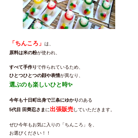
「ちんころ」
は、
原料は米の粉
が使われ、
すべて手作り
で作られているため、
ひとつひとつの顔や表情
が異なり、
選ぶのも楽しいひと時✨
今年も十日町出身で三条にゆかり
のある
出張販売
5代目 田齊忍さま
に
していただきます。
ぜひ今年もお気に入りの「ちんころ」を、
お選びください！！