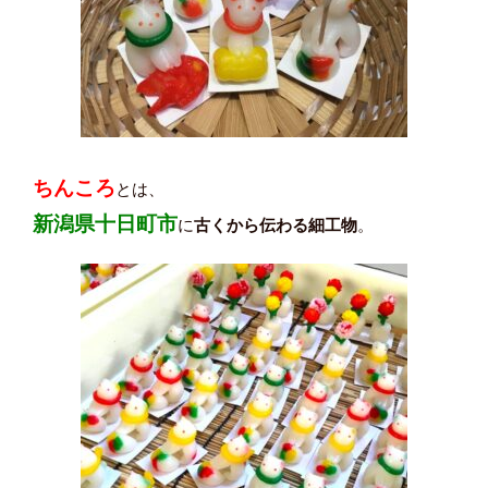
ちんころ
とは、
新潟県十日町市
に
古くから伝わる細工物
。