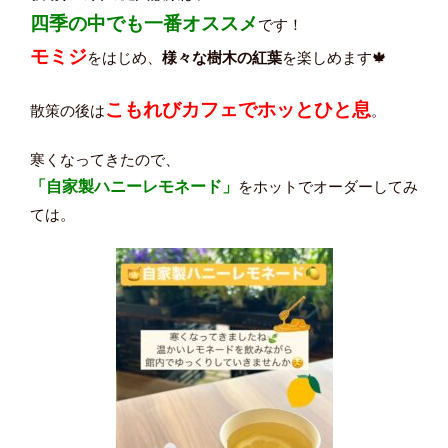
四季の中でも一番オススメ
です！
モミジ
をはじめ、
様々な樹木の紅葉
を楽しめます🍁
こもれびカフェでホッとひと息
散策の後は
。
寒くなってきたので、
「自家製ハニーレモネード」
をホットでオーダーしてみ
ては。