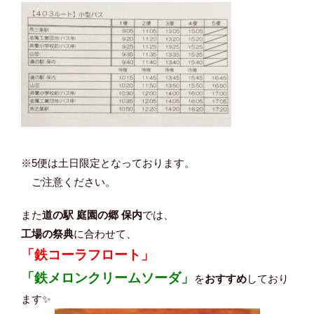
※5便は土日限定となっております。
ご注意ください。
また
道の駅 庭園の郷 保内
では、
工場の祭典
に合わせて、
「鉄コーラフロート」
「鉄メロンクリームソーダ」
を
おすすめ
しており
ます✨