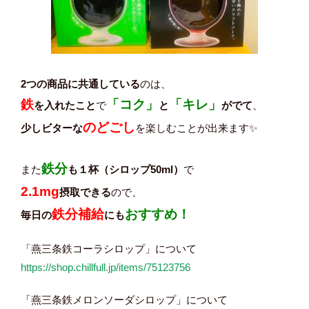
2つの商品に共通している
のは、
鉄
「コク」
「キレ」
を入れたこと
で
と
がでて
、
のどごし
少しビターな
を楽しむことが出来ます✨
鉄分
また
も１杯（シロップ50ml）
で
2.1mg
摂取できる
ので、
鉄分補給
おすすめ！
毎日の
にも
「燕三条鉄コーラシロップ」について
https://shop.chillfull.jp/items/75123756
「燕三条鉄メロンソーダシロップ」について