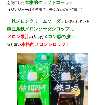
本格的クラフトコーラ
を使用した
✨
（ジンジャーは不使用で、辛くないのが特徴！）
「鉄メロンクリームソーダ」
に使われている、
燕三条鉄メロンソーダシロップ
は、
メロン果汁
メロン感の強い
の入った
本格的メロンシロップ！
香り高い