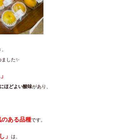
き、
めました✨
水」
にほどよい酸味
があり、
。
、
気のある品種
です。
し」
は、