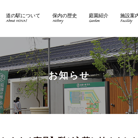
道の駅について
保内の歴史
庭園紹介
施設案
About HONAI
History
Garden
Facility
お知らせ