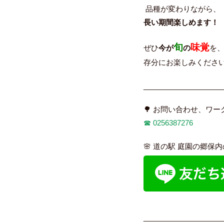
品種が変わりながら、
長い期間楽しめます！
旬
味覚
ぜひ
今が
の
を
存分にお楽しみください
____________________
🌳 お問い合わせ、ワ
☎︎
0256387276
🌸 道の駅 庭園の郷保
____________________