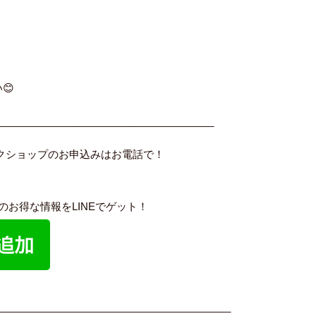
、
😊
______________________________________
ークショップのお申込みはお電話で！
内のお得な情報をLINEでゲット！
_________________________________________