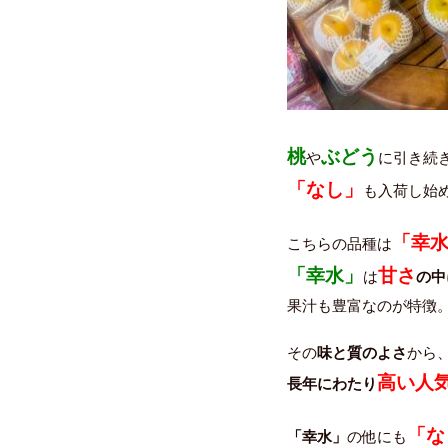
桃
ぶどう
や
に引き続
「なし」
も入荷し始
「幸
こちらの品種は
「幸水」
甘さ
は
の中
果汁も豊富なのが特徴
その
味と質のよさ
から
高い人
長年にわたり
「な
「幸水」
の他にも