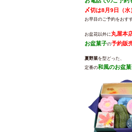
お電話でのご予約
〆切は8月9日（水
お早目のご予約をおす
丸屋本
お盆花以外に
お盆菓子
予約販
の
夏野菜
を型どった、
和風のお盆菓
定番の