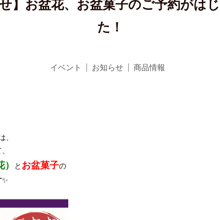
せ】お盆花、お盆菓子のご予約がは
た！
イベント
お知らせ
商品情報
は、
て、
花）
お盆菓子
と
の
す
✨