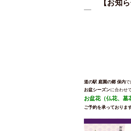
【お知ら
道の駅 庭園の郷 保内
で
お盆シーズン
に合わせ
お盆花（仏花、墓
ご予約を承っておりま