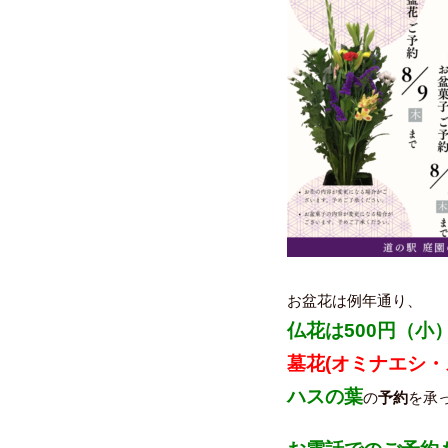
お盆花は例年通り、
仏花は500円（小）
墓花(オミナエシ
ハスの葉
の
予約
を承