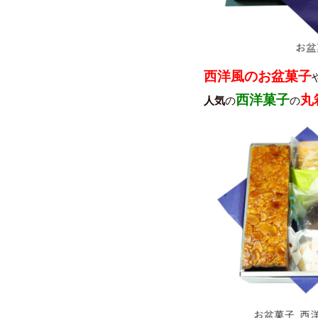
西洋風のお盆菓子
西洋菓子
丸
人気
の
の