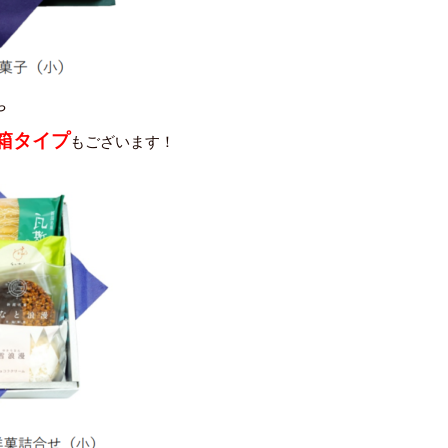
や
箱タイプ
もございます！