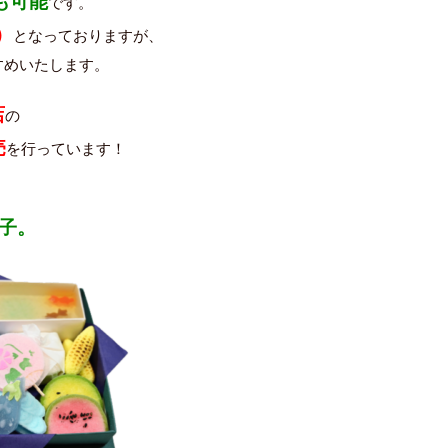
も可能
です。
）
となっておりますが、
すめいたします。
店
の
売
を行っています！
子。