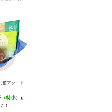
子（特小）
も
した！