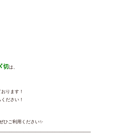
〆切
は、
！
ております！
ちください！
をぜひご利用ください✨
______________________________________