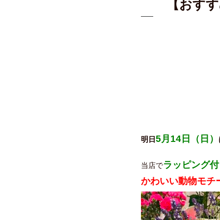
【おすす
5月14日（日）
明日
ラッピング付
当店で
かわいい動物モチ