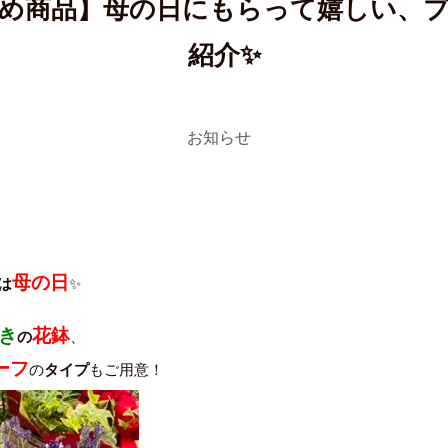
め商品】母の日にもらって嬉しい、
紹介✨
お知らせ
母の日
は
✨
き
花鉢
の
、
ーフ
の
タイプ
もご用意！