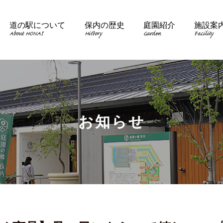
道の駅について
保内の歴史
庭園紹介
施設案
About HONAI
History
Garden
Facility
お知らせ