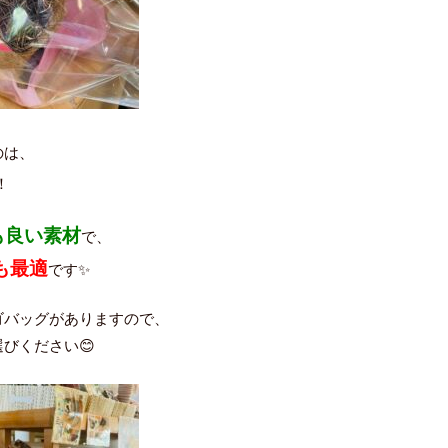
のは、
！
も良い素材
で、
も最適
です✨
ゴバッグがありますので、
びください😊