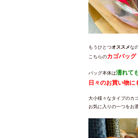
もうひとつ
オススメ
な
カゴバッグ
こちらの
濡れて
バッグ本体は
日々のお買い物に
大小様々なタイプのカ
お気に入りの一つをお選