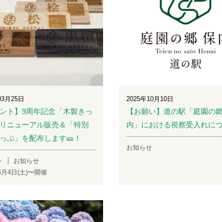
03月25日
2025年10月10日
ント】9周年記念「木製きっ
【お願い】道の駅「庭園の郷
リニューアル販売＆「特別
内」における視察受入れに
っぷ」を配布します🎫！
お知らせ
ト
お知らせ
年4月4日(土)〜開催