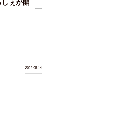
るしぇが開
2022.05.14