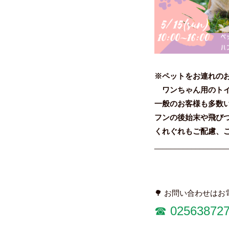
※ペットをお連れの
ワンちゃん用のトイ
一般のお客様も多数
フンの後始末や飛び
くれぐれもご配慮、
__________________
🌳 お問い合わせはお
☎︎ 02563872