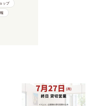
ョップ
報