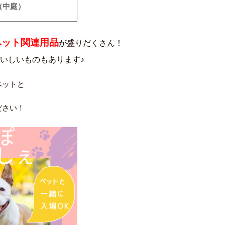
（中庭）
ペット関連用品
が
盛りだくさん！
いしいものもあります♪
ペットと
ださい！