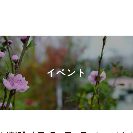
道の駅について
保内の歴史
庭園紹介
施設案
About HONAI
History
Garden
Facility
イベント