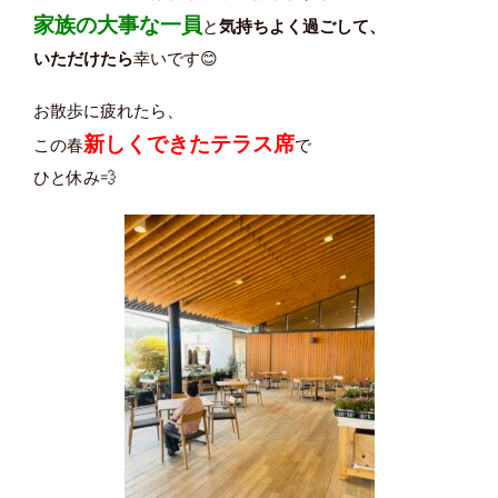
家族の大事な一員
と
気持ちよく過ごして、
いただけたら
幸いです😊
お散歩に疲れたら、
新しくできたテラス席
この春
で
ひと休み💨