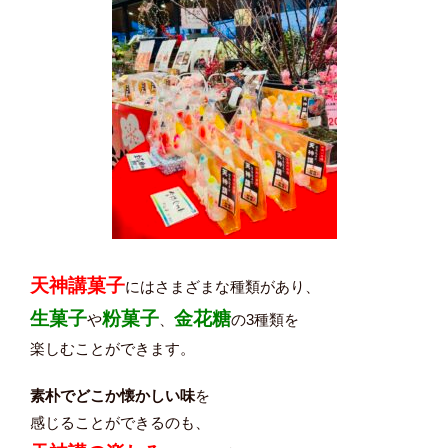
天神講菓子
にはさまざまな種類があり、
生菓子
粉菓子
金花糖
や
、
の3種類を
楽しむことができます。
素朴でどこか懐かしい味
を
感じることができるのも、