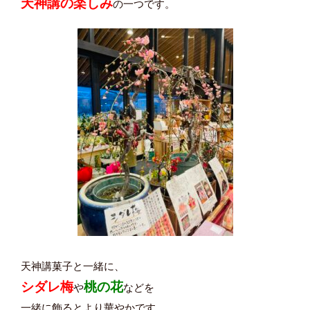
天神講の楽しみ
の一つです。
天神講菓子と一緒に、
シダレ梅
桃の花
や
などを
一緒に飾るとより華やかです。