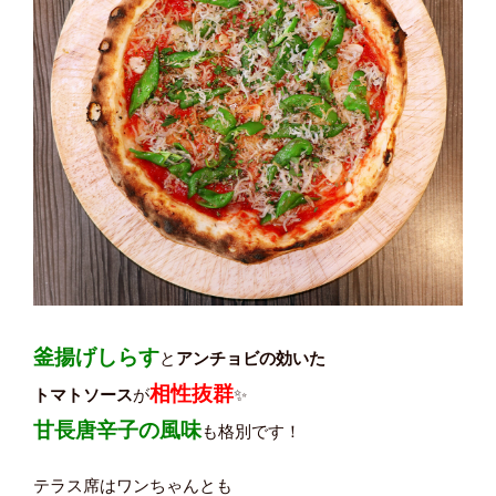
釜揚げしらす
と
アンチョビの効いた
相性抜群
トマトソース
が
✨
甘長唐辛子の風味
も格別です！
テラス席はワンちゃんとも