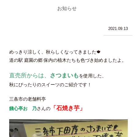
お知らせ
2021.09.13
めっきり涼しく、秋らしくなってきました🍁
道の駅 庭園の郷 保内の植木たちも色づき始めましたよ。
直売所からは、
さつまいも
を使用した、
秋にぴったりのスイーツのご紹介です！
三条市の老舗料亭
「石焼き芋」
餞心亭おゝ乃
さんの