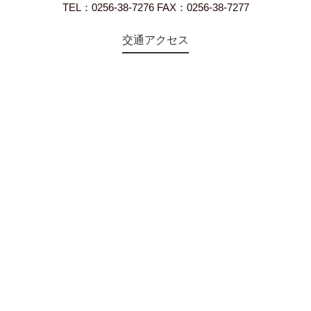
TEL：0256-38-7276 FAX：0256-38-7277
交通アクセス
©2018 Teien-no-sato HONAI. All Rights Reserved.