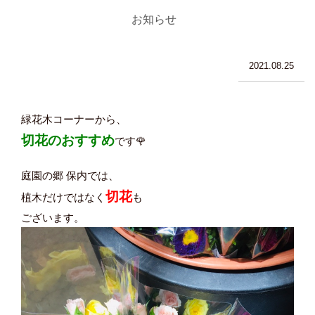
お知らせ
2021.08.25
緑花木コーナーから、
切花のおすすめ
です🌹
庭園の郷 保内では、
切花
植木だけではなく
も
ございます。