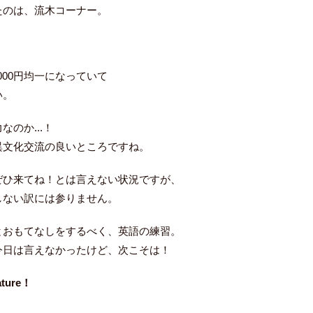
たのは、流木コーナー。
,000円均一になっていて
い。
のか...！
異文化交流の良いところですね。
ぜひ来てね！とは言えない状況ですが、
しない訳には参りません。
とおもてなしをするべく、英語の練習。
今日は言えなかったけど、次こそは！
rature！