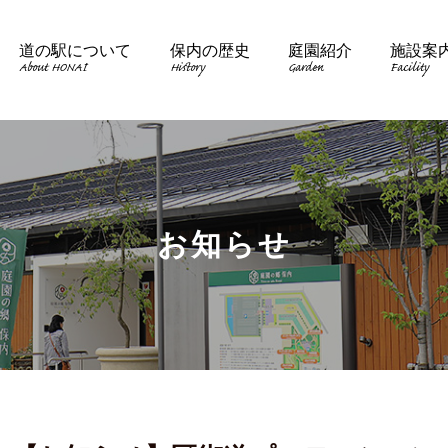
道の駅について
保内の歴史
庭園紹介
施設案
About HONAI
History
Garden
Facility
お知らせ