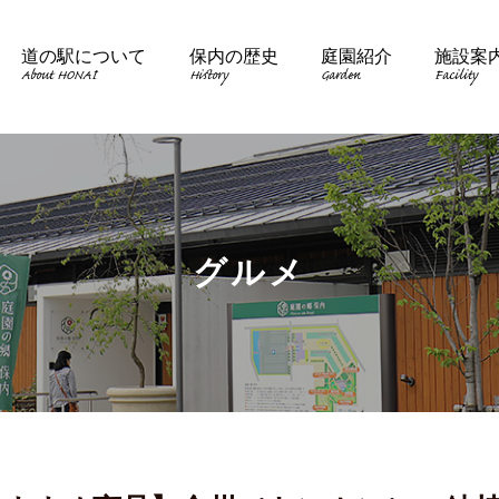
道の駅について
保内の歴史
庭園紹介
施設案
About HONAI
History
Garden
Facility
グルメ