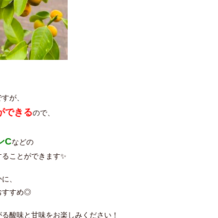
ですが、
ができる
ので、
ンC
などの
することができます✨
かに、
おすすめ◎
がる酸味と甘味をお楽しみください！