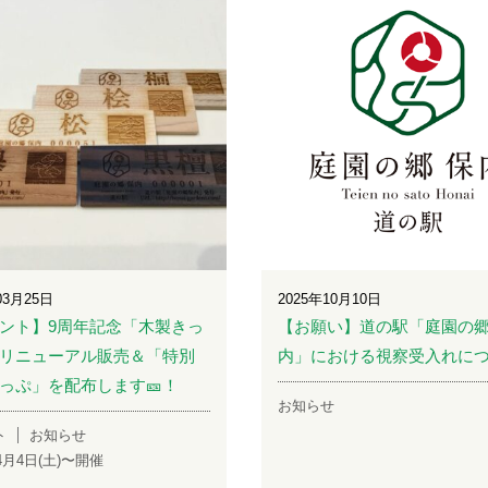
03月25日
2025年10月10日
ント】9周年記念「木製きっ
【お願い】道の駅「庭園の郷
リニューアル販売＆「特別
内」における視察受入れに
っぷ」を配布します🎫！
お知らせ
ト
お知らせ
年4月4日(土)〜開催