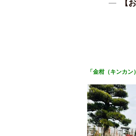
【
「金柑（キンカン