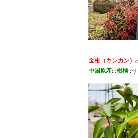
金柑（キンカン）
中国原産
柑橘
の
です