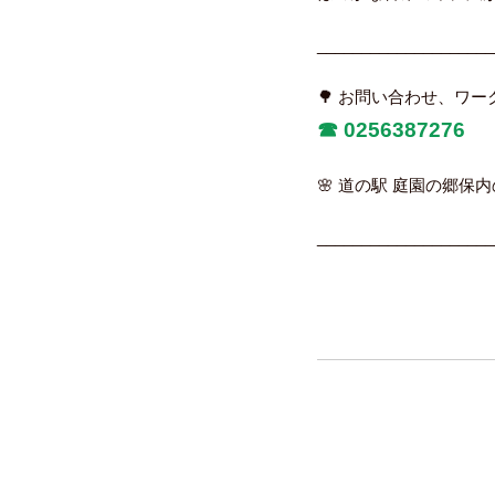
____________________
🌳 お問い合わせ、ワ
☎︎
0256387276
🌸 道の駅 庭園の郷保内
____________________