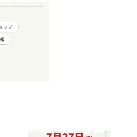
ョップ
報