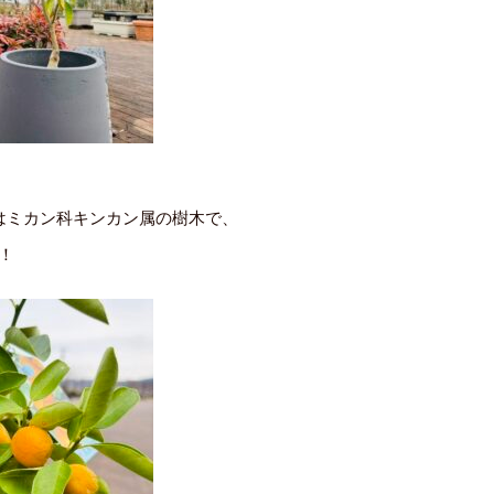
はミカン科キンカン属の樹木で、
！