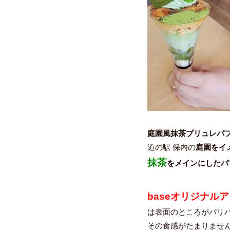
庭園風抹茶ブリュレパ
道の駅 保内の
庭園をイ
抹茶
をメインにしたパ
baseオリジナル
は表面のところがパリ
その食感がたまりませ