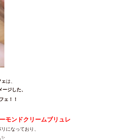
フェ
は、
メージした、
フェ！！
アーモンドクリームブリュレ
パリになっており、
ん✨