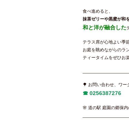
食べ進めると、
抹茶ゼリーや黒蜜が和
和と洋が融合した
テラス席が心地よい季節
お庭を眺めながらのラ
ティータイムをぜひお楽
____________________
🌳 お問い合わせ、ワ
☎︎
0256387276
🌸 道の駅 庭園の郷保内
____________________