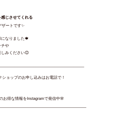
を感じさせてくれる
デザートです✨
になりました🍁
ンチや
しみください😊
________________________________________
ークショップのお申し込みはお電話で！
のお得な情報をInstagramで発信中🌸
_________________________________________