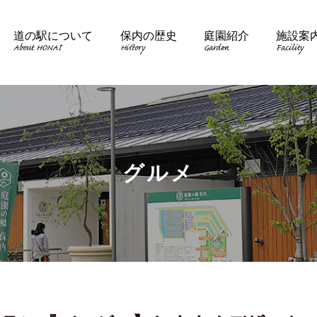
道の駅について
保内の歴史
庭園紹介
施設案
About HONAI
History
Garden
Facility
グルメ