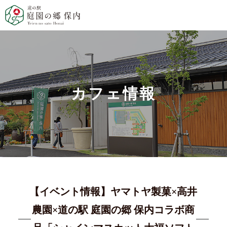
カフェ情報
【イベント情報】ヤマトヤ製菓×高井
農園×道の駅 庭園の郷 保内コラボ商