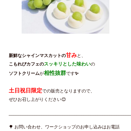
甘み
新鮮なシャインマスカットの
と、
こもれびカフェの
スッキリとした味わい
の
相性抜群
ソフトクリーム
が
です
✨
土日祝日限定
での販売となりますので、
ぜひお召し上がりください😊
____________________________________________________
🌳 お問い合わせ、ワークショップのお申し込みはお電話