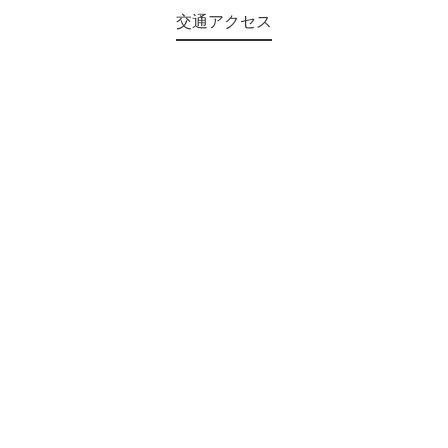
交通アクセス
©2018 Teien-no-sato HONAI. All Rights Reserved.