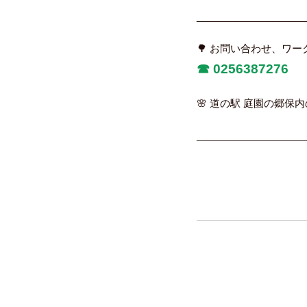
____________________
🌳 お問い合わせ、ワ
☎︎
0256387276
🌸 道の駅 庭園の郷保内
____________________