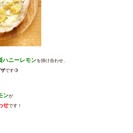
製ハニーレモン
を掛け合わせ、
ピザ
です🍋
モン
が
わせ
です！