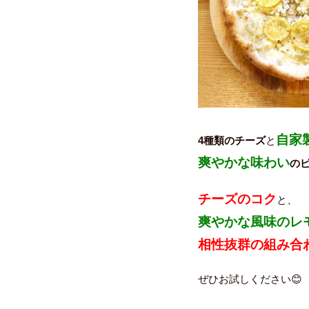
自家
4種類のチーズ
と
爽やかな味わい
の
チーズのコク
と、
爽やかな風味のレ
相性抜群の組み合
ぜひお試しください😊