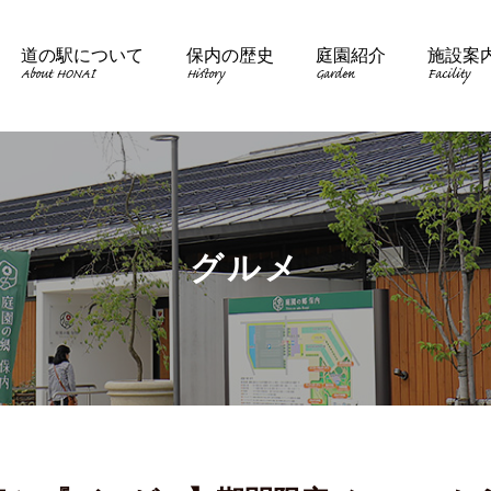
道の駅について
保内の歴史
庭園紹介
施設案
About HONAI
History
Garden
Facility
グルメ