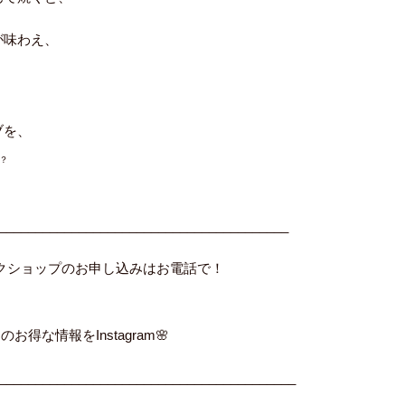
が味わえ、
ブを、
？
________________________________________
ークショップのお申し込みはお電話で！
のお得な情報をInstagram🌸
_________________________________________