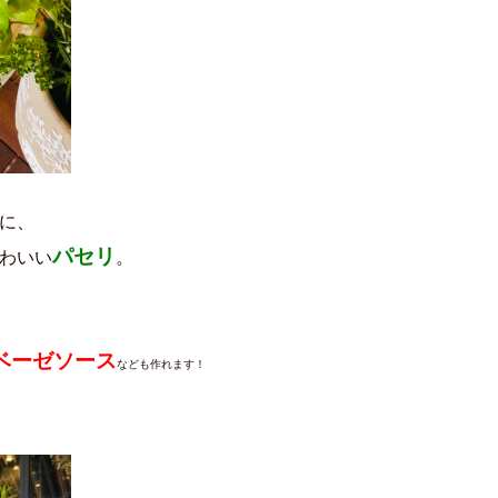
に、
パセリ
わいい
。
ベーゼソース
なども作れます！