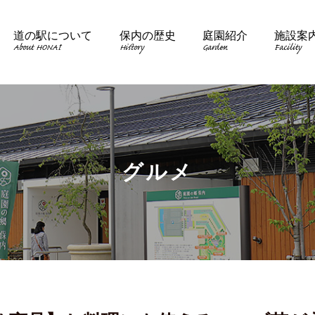
道の駅について
保内の歴史
庭園紹介
施設案
About HONAI
History
Garden
Facility
グルメ