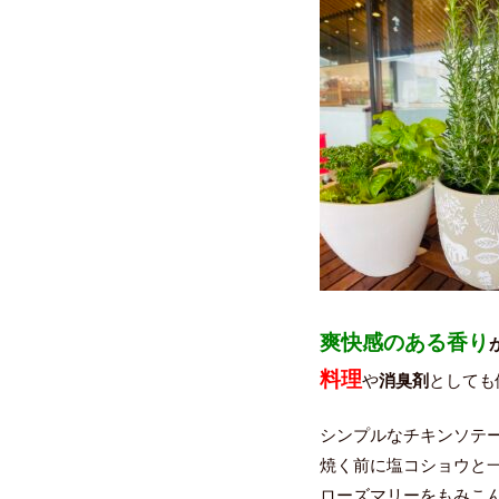
爽快感のある香り
料理
や
消臭剤
としても
シンプルなチキンソテ
焼く前に塩コショウと
ローズマリーをもみこ