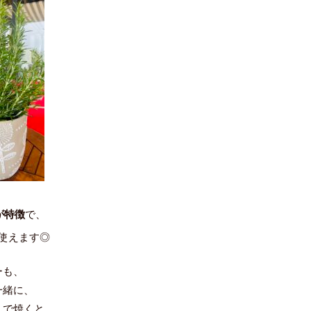
が特徴
で、
使えます◎
ーも、
一緒に、
んで焼くと、