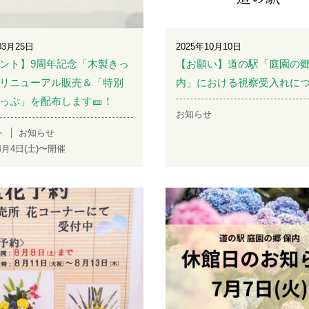
03月25日
2025年10月10日
ント】9周年記念「木製きっ
【お願い】道の駅「庭園の郷
リニューアル販売＆「特別
内」における視察受入れに
っぷ」を配布します🎫！
お知らせ
ト
お知らせ
年4月4日(土)〜開催