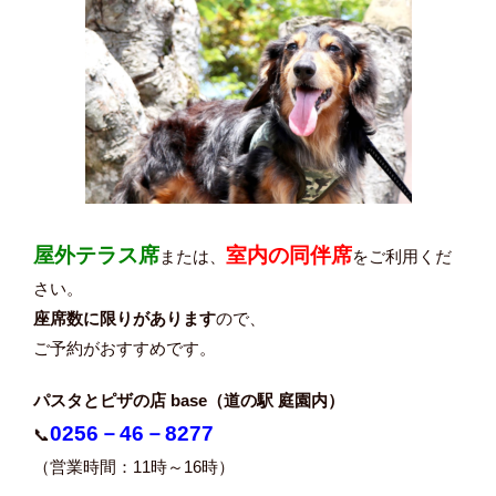
屋外テラス席
室内の同伴席
または、
をご利用くだ
さい。
座席数に限りがあります
ので、
ご予約がおすすめです。
パスタとピザの店 base（道の駅 庭園内）
0256－46－8277
📞
（営業時間：11時～16時）