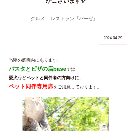
がございます✨
グルメ
レストラン『バーゼ』
2024.04.29
当駅の庭園内にあります、
パスタとピザの店base
では、
愛犬
など
ペットと同伴者の方向けに
、
ペット同伴専用席
をご用意しております。