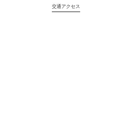
交通アクセス
©2018 Teien-no-sato HONAI. All Rights Reserved.