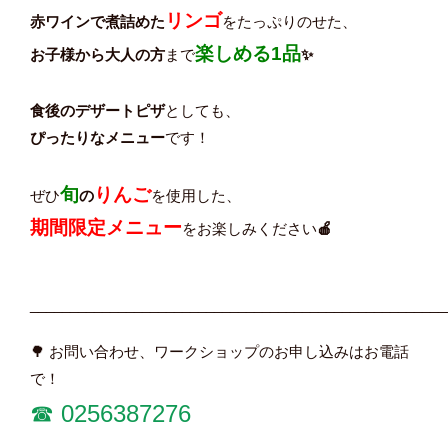
リンゴ
赤ワインで煮詰めた
をたっぷりのせた、
楽しめる1品
お子様から大人の方
まで
✨
食後のデザートピザ
としても、
ぴったりなメニュー
です！
旬
りんご
ぜひ
の
を使用した、
期間限定メニュー
をお楽しみください
🍎
____________________________________________________
🌳 お問い合わせ、ワークショップのお申し込みはお電話
で！
☎︎
0256387276