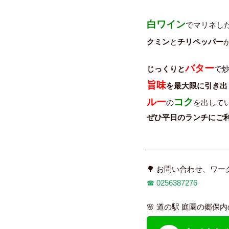
白ワイン
でマリネし
クミン
と
チリペッパー
バター
じっくりと
で
旨味
を最大限に引き出
ルー
コク
の
を出してい
ぜひ平日のランチにご
____________________
🌳 お問い合わせ、ワ
☎︎
0256387276
🌸 道の駅 庭園の郷保