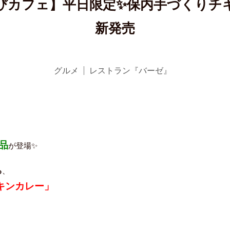
びカフェ】平日限定✨保内手づくりチ
新発売
グルメ
レストラン『バーゼ』
品
が登場✨
る
、
キンカレー」