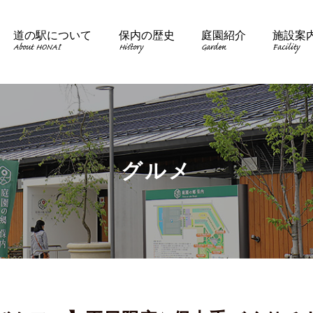
道の駅について
保内の歴史
庭園紹介
施設案
About HONAI
History
Garden
Facility
グルメ