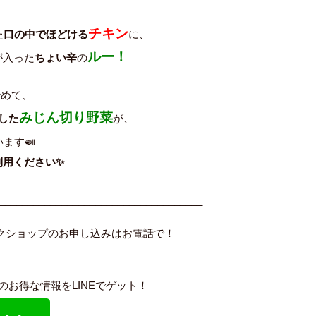
チキン
た
口の中でほどける
に、
ルー！
が入った
ちょい辛
の
炒めて、
みじん切り野菜
した
が、
ます🍛
利用ください✨
____________________________________
ークショップのお申し込みはお電話で！
内のお得な情報をLINEでゲット！