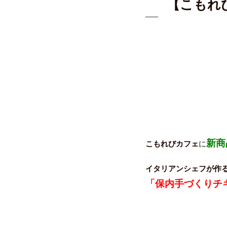
【こもれ
新商
こもれびカフェ
に
イタリアンシェフが作
「保内手づくりチ