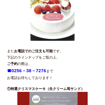
また
お電話でのご注文も可能
です。
下記のラインナップをご覧の上、
ご予約
の際は、
☎0256－38－7276
まで
お電話お待ちしております！
①特選クリスマスケーキ（生クリーム苺サンド）