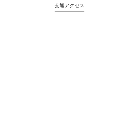
交通アクセス
©2018 Teien-no-sato HONAI. All Rights Reserved.