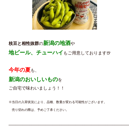
新潟の地酒
枝豆と相性抜群
の
や
地ビール、チューハイ
もご用意しております🍺
今年の夏
も、
新潟のおいしいもの
を
ご自宅で味わいましょう！！
※当日の入荷状況により、
品種、数量が変わる可能性がございます。
売り切れの際は、予めご了承ください。
____________________________________________________