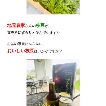
地元農家
枝豆
さんの
が、
直売所にずらり
と並んでいます✨
お盆の家族だんらんに、
おいしい枝豆
はいかがですか？