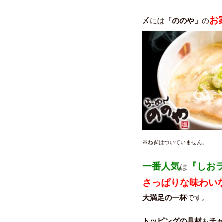
お
〆には
「ののや」
の
※
ねぎはついていません。
一番人気
『しお
は
さっぱりな味わい
大満足の一杯
です。
トッピングの具材
も
チ