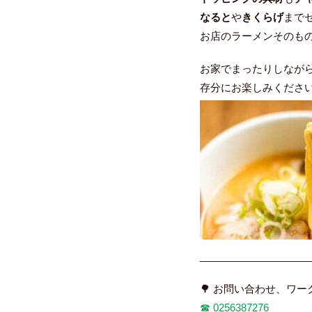
なると
や
きくらげ
まで
お店のラーメンそのも
お家でまったりしなが
存分にお楽しみください
____________________
🌳 お問い合わせ、ワ
☎︎
0256387276