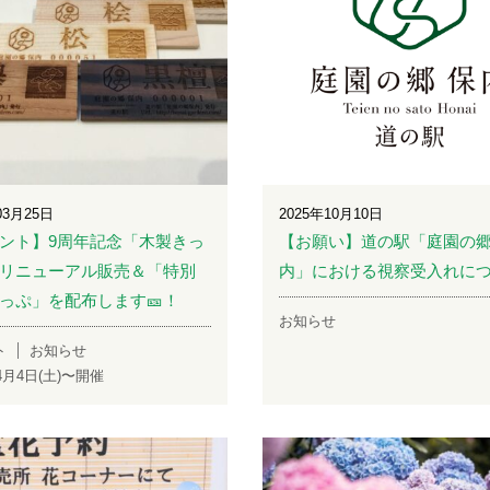
03月25日
2025年10月10日
ント】9周年記念「木製きっ
【お願い】道の駅「庭園の郷
リニューアル販売＆「特別
内」における視察受入れに
っぷ」を配布します🎫！
お知らせ
ト
お知らせ
年4月4日(土)〜開催