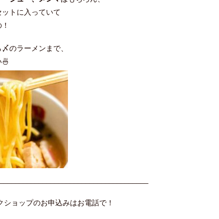
セットに入っていて
の！
ら〆の
ラーメンまで、
🍜
______________________________________
ークショップのお申込みはお電話で！