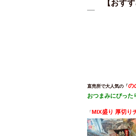
【おすす
の
直売所で大人気の
「
おつまみにぴった
MIX盛り 厚切
「