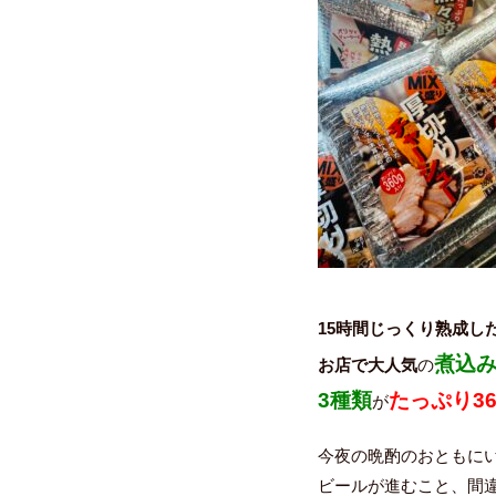
15時間じっくり熟成し
煮込
お店で大人気
の
3種類
たっぷり36
が
今夜の晩酌のおともに
ビールが進むこと、間違