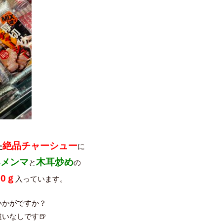
絶品チャーシュー
た
に
みメンマ
木耳炒め
と
の
0ｇ
入っています。
いかがですか？
いなしです🍺