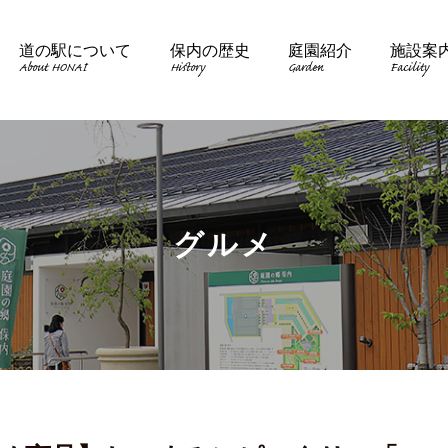
道の駅について
保内の歴史
庭園紹介
施設案
About HONAI
History
Garden
Facility
グルメ