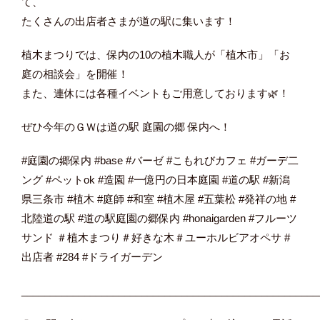
て、
たくさんの出店者さまが道の駅に集います！
植木まつりでは、保内の10の植木職人が「植木市」「お
庭の相談会」を開催！
また、連休には各種イベントもご用意しております🌿！
ぜひ今年のＧＷは道の駅 庭園の郷 保内へ！
#庭園の郷保内 #base #バーゼ #こもれびカフェ #ガーデ二
ング #ペットok #造園 #一億円の日本庭園 #道の駅 #新潟
県三条市 #植木 #庭師 #和室 #植木屋 #五葉松 #発祥の地 #
北陸道の駅 #道の駅庭園の郷保内 #honaigarden #フルーツ
サンド ＃植木まつり＃好きな木＃ユーホルビアオペサ #
出店者 #284 #ドライガーデン
____________________________________________________