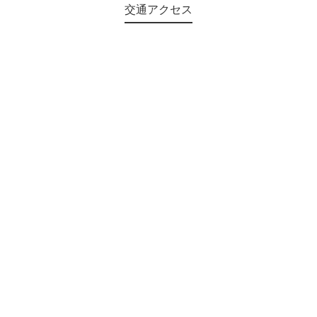
交通アクセス
©2018 Teien-no-sato HONAI. All Rights Reserved.