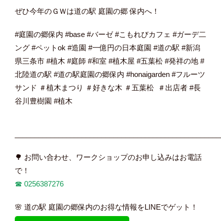
ぜひ今年のＧＷは道の駅 庭園の郷 保内へ！
#庭園の郷保内 #base #バーゼ #こもれびカフェ #ガーデ二
ング #ペットok #造園 #一億円の日本庭園 #道の駅 #新潟
県三条市 #植木 #庭師 #和室 #植木屋 #五葉松 #発祥の地 #
北陸道の駅 #道の駅庭園の郷保内 #honaigarden #フルーツ
サンド ＃植木まつり ＃好きな木 ＃五葉松 ＃出店者 #長
谷川豊樹園 #植木
____________________________________________________
🌳 お問い合わせ、ワークショップのお申し込みはお電話
で！
☎︎
0256387276
🌸 道の駅 庭園の郷保内のお得な情報をLINEでゲット！