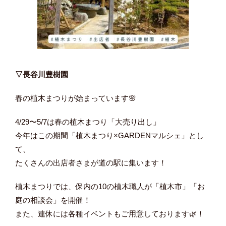
▽長谷川豊樹園
春の植木まつりが始まっています🌸
4/29〜5/7は春の植木まつり「大売り出し」
今年はこの期間「植木まつり×GARDENマルシェ」とし
て、
たくさんの出店者さまが道の駅に集います！
植木まつりでは、保内の10の植木職人が「植木市」「お
庭の相談会」を開催！
また、連休には各種イベントもご用意しております🌿！