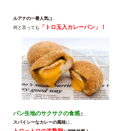
ルアナの一番人気
は、
「トロ玉入カレーパン」！
何と言っても
パン生地のサクサクの食感
と、
スパイシーなカレーの風味
に、
トロっトロの半熟卵