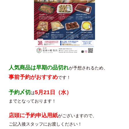
人気商品は早期の品切れ
が予想されるため、
事前予約がおすすめ
です！
予約〆切
5月21日（水）
は
までとなっております！
店頭に予約申込用紙
がございますので、
ご記入後スタッフにお渡しください！