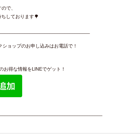
すので、
ちしております🌳
____________________________________
ークショップのお申し込みはお電話で！
内のお得な情報をLINEでゲット！
_________________________________________