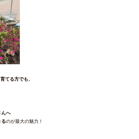
て育てる方でも、
✨
さんへ
きる
のが最大の魅力！