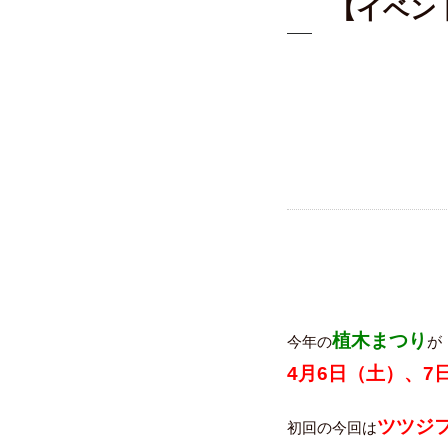
【イベン
植木まつり
今年の
が
4月6日（土）、7
ツツジ
初回の今回は