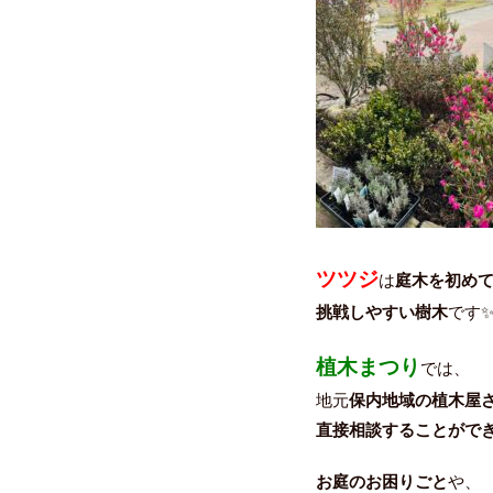
ツツジ
は
庭木を初め
挑戦しやすい樹木
です
植木まつり
では、
地元
保内地域の植木屋
直接相談することがで
お庭のお困りごと
や、