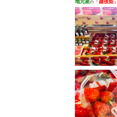
地元産
「越後姫
の