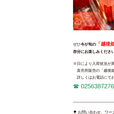
「越後
ぜひ
今が旬の
存分にお楽しみくださ
※日により入荷状況が
直売所販売の「越後姫
詳しくはお電話にてお
☎︎
0256387276
____________________
🌳 お問い合わせ、ワ