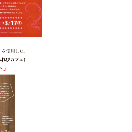
」
を使用した、
もれびカフェ）
ト」