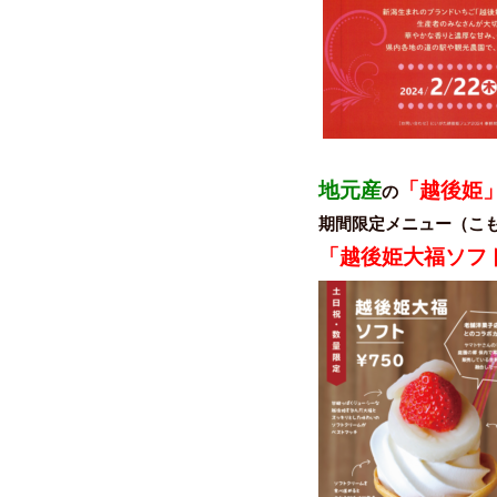
地元産
「越後姫
の
期間限定メニュー（こ
「越後姫大福ソフ