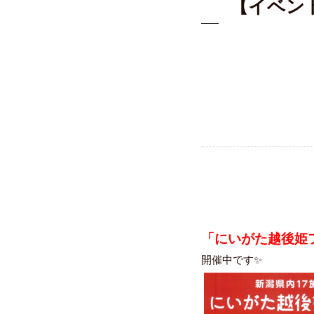
【イベン
「にいがた越後姫フ
開催中です✨