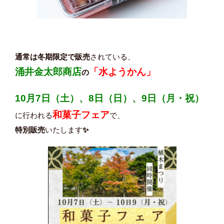
通常は冬期限定で販売
されている、
涌井金太郎商店
「水ようかん」
の
10月7日（土）、8日（日）、9日（月・祝）
和菓子フェア
に行われる
で、
特別販売
いたします
✨