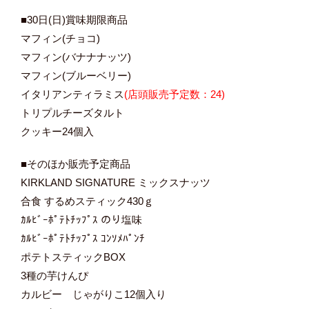
■30日(日)賞味期限商品
マフィン(チョコ)
マフィン(バナナナッツ)
マフィン(ブルーベリー)
イタリアンティラミス
(店頭販売予定数：24)
トリプルチーズタルト
クッキー24個入
■そのほか販売予定商品
KIRKLAND SIGNATURE ミックスナッツ
合食 するめスティック430ｇ
ｶﾙﾋﾞｰﾎﾟﾃﾄﾁｯﾌﾟｽ のり塩味
ｶﾙﾋﾞｰﾎﾟﾃﾄﾁｯﾌﾟｽ ｺﾝｿﾒﾊﾟﾝﾁ
ポテトスティックBOX
3種の芋けんぴ
カルビー じゃがりこ12個入り