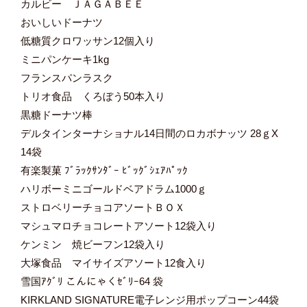
カルビー ＪＡＧＡＢＥＥ
おいしいドーナツ
低糖質クロワッサン12個入り
ミニパンケーキ1kg
フランスパンラスク
トリオ食品 くろぼう50本入り
黒糖ドーナツ棒
デルタインターナショナル14日間のロカボナッツ 28ｇX
14袋
有楽製菓 ﾌﾞﾗｯｸｻﾝﾀﾞｰ ﾋﾞｯｸﾞｼｪｱﾊﾟｯｸ
ハリボーミニゴールドベアドラム1000ｇ
ストロベリーチョコアソートＢＯＸ
マシュマロチョコレートアソート12袋入り
ケンミン 焼ビーフン12袋入り
大塚食品 マイサイズアソート12食入り
雪国ｱｸﾞﾘ こんにゃくｾﾞﾘｰ64 袋
KIRKLAND SIGNATURE電子レンジ用ポップコーン44袋