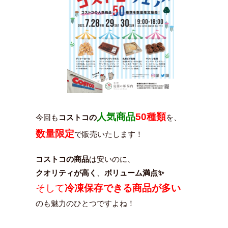
人気商品
50種類
今回も
コストコの
を、
数量限定
で販売いたします！
コストコの商品
は安いのに、
クオリティが高く
、
ボリューム満点✨
そして
冷凍保存できる商品が多い
のも魅力のひとつですよね！