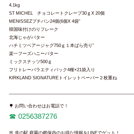
4.1kg
ST MICHEL チョコレートクレープ30ｇX 20個
MENISSEZプチパン24個(6個X 4袋"
韓国味付けのりフレーク
北海じゃがバター
ハチミツベアージャグ750ｇ１本ばら売り"
楽一フーズハニーバター
ミックスナッツ500ｇ
フリトレーバラエティパック4種×21袋入り
KIRKLAND SIGNATUREトイレットペーパー２枚重ね
____________________________________________________
🌳 お問い合わせはお電話で！
☎︎
0256387276
🌸 道の駅 庭園の郷保内のお得な情報をLINEでゲット！