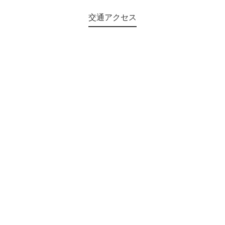
交通アクセス
©2018 Teien-no-sato HONAI. All Rights Reserved.