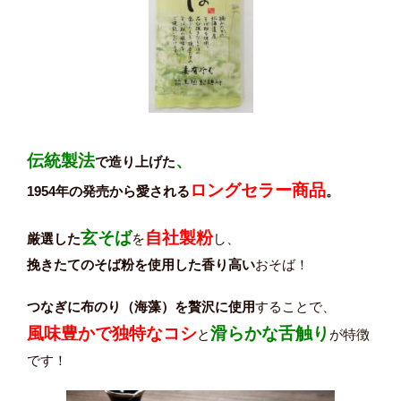
伝統製法
、
で造り上げた
ロングセラー商品
1954年の発売から愛される
。
玄そば
自社製粉
厳選した
を
し、
挽きたてのそば粉を使用した香り高い
おそば！
つなぎに布のり（海藻）を贅沢に使用
することで、
風味豊かで独特なコシ
滑らかな舌触り
と
が特徴
です！