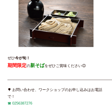
ぜひ
今が旬！
期間限定
新そば
の
をぜひご賞味ください😊
____________________________________________________
🌳 お問い合わせ、ワークショップのお申し込みはお電話
で！
☎︎
0256387276