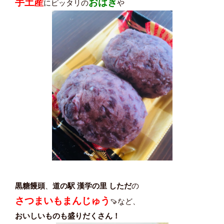
手土産
おはぎ
にピッタリの
や
黒糖饅頭
、
道の駅 漢学の里 しただ
の
さつまいもまんじゅう
🍠など、
おいしいものも盛りだくさん！