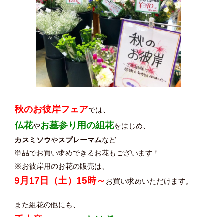
秋のお彼岸フェア
では、
仏花
お墓参り用の組花
や
をはじめ、
カスミソウ
や
スプレーマム
など
単品でお買い求めできるお花もございます！
※お彼岸用のお花の販売は、
9月17日（土）15時～
お買い求めいただけます。
また組花の他にも、