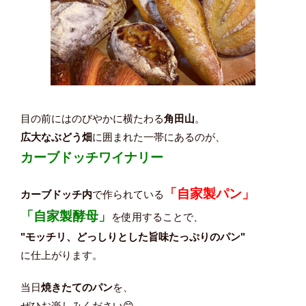
目の前にはのびやかに横たわる
角田山
。
広大なぶどう畑
に囲まれた一帯にあるのが、
カーブドッチワイナリー
「自家製パン」
カーブドッチ内
で作られている
「自家製酵母」
を使用することで、
"モッチリ、どっしりとした旨味たっぷりのパン"
に仕上がります。
当日
焼きたてのパン
を、
ぜひお楽しみください😊