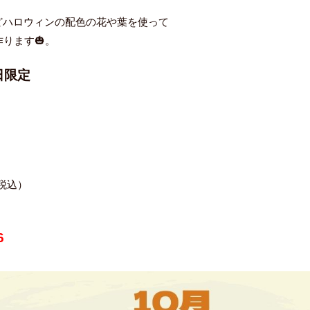
どハロウィンの配色の花や葉を使って
ります🎃。
日限定
（税込）
6