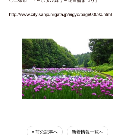
〇三条市 「～ホタル舞う～花菖蒲まつり」
http://www.city.sanjo.niigata.jp/eigyo/page00090.html
« 前の記事へ
新着情報一覧へ